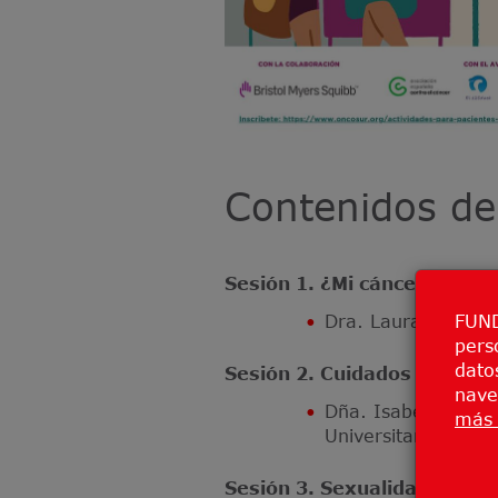
Contenidos de
Sesión 1. ¿Mi cáncer es her
FUND
Dra. Laura Lema, S
pers
datos
Sesión 2. Cuidados de la pie
nave
Dña. Isabel Tuñón 
más 
Universitario 12 d
Sesión 3. Sexualidad y cánc