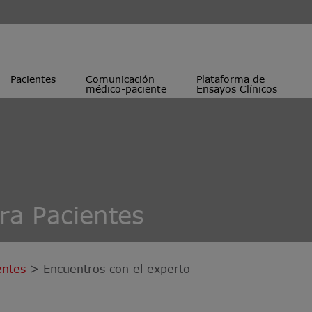
Pacientes
Comunicación
Plataforma de
médico-paciente
Ensayos Clínicos
ra Pacientes
entes
> Encuentros con el experto