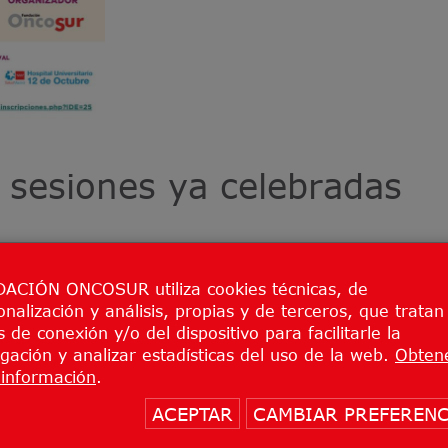
 sesiones ya celebradas
editario?
ACIÓN ONCOSUR utiliza cookies técnicas, de
ervicio de Oncología Médica. Hospital Universitario 12
onalización y análisis, propias y de terceros, que tratan
 de conexión y/o del dispositivo para facilitarle la
l.
gación y analizar estadísticas del uso de la web.
Obten
y Dña. Sara Sánchez, Servicio de Enfermería de Oncolo
información
.
e Octubre.
Ver presentación
ACEPTAR
CAMBIAR PREFERENC
er