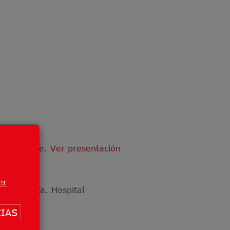
 de Octubre.
Ver presentación
er
gía Médica. Hospital
IAS