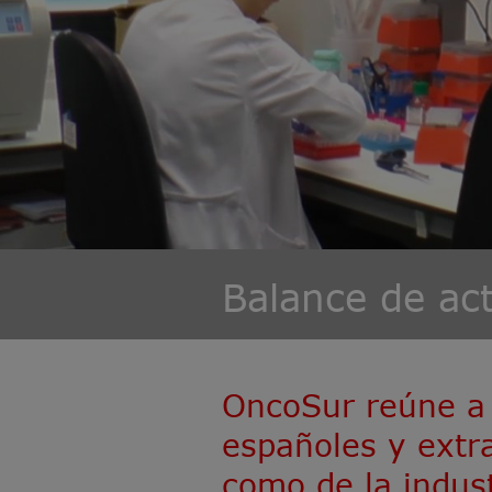
Balance de act
OncoSur reúne a 
españoles y extra
como de la indus