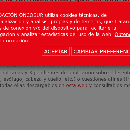
 fundación, cuyo balance es el s
ACIÓN ONCOSUR utiliza cookies técnicas, de
onalización y análisis, propias y de terceros, que tratan
 de conexión y/o del dispositivo para facilitarle la
investigación promovidos o a los que da cobertur
gación y analizar estadísticas del uso de la web.
Obten
onales, sobre todo tipo de tumores, con más de
4.000 
información
.
nes formativas
sobre todo tipo de tumores, con la par
ACEPTAR
CAMBIAR PREFERENC
nitarios
de diferentes especialidades y en distintos for
 de actualización, sesiones clínicas, talleres de trabajo
ión de próximos eventos e inscribirse en ellos.
ublicadas y 3 pendientes de publicación sobre diferen
, esófago, cabeza y cuello, etc.) o cuestiones afines (tr
 todas ellas descargables
en esta web
y consultables m