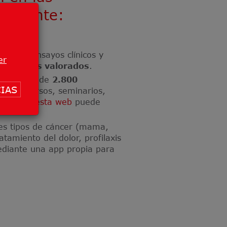
iguiente:
a
, entre ensayos clínicos y
er
pacientes valorados
.
ticipación de
2.800
IAS
matos: cursos, seminarios,
, etc.
En esta web
puede
tes tipos de cáncer (mama,
atamiento del dolor, profilaxis
ediante una app propia para