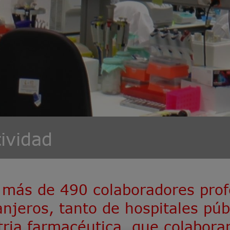
ividad
más de 490 colaboradores prof
njeros, tanto de hospitales púb
tria farmacéutica, que colabora