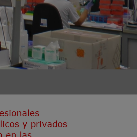
esionales
licos y privados
n en las