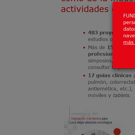
actividades de la
FUND
pers
datos
483 proyectos de 
nave
estudios observaci
más 
Más de
150 accio
profesionales
sa
simposios, jornadas
consultar la previs
17 guías clínicas
p
pulmón, colorrectal
antiemética, etc.),
móviles y
tablets
.