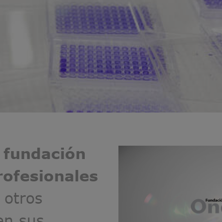
a
fundación
rofesionales
 otros
en sus