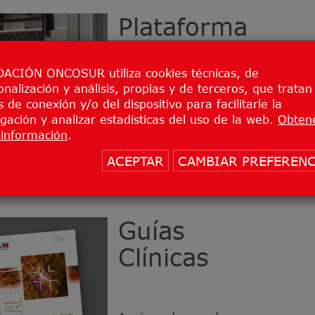
Plataforma
de Ensayos
Clínicos
ACIÓN ONCOSUR utiliza cookies técnicas, de
onalización y análisis, propias y de terceros, que tratan
 de conexión y/o del dispositivo para facilitarle la
Aquí puede acceder a
gación y analizar estadísticas del uso de la web.
Obten
todos los ensayos clínicos
información
.
que la Fundación OncoSur
promueve o a los que da
ACEPTAR
CAMBIAR PREFERENC
cobertura.
Guías
Clínicas