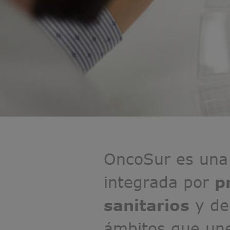
OncoSur es un
integrada por
p
sanitarios
y de
ámbitos que un