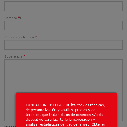
Nombre
:
*
Correo electrónico
:
*
Sugerencia
:
*
FUNDACIÓN ONCOSUR utiliza cookies técnicas,
de personalización y análisis, propias y de
terceros, que tratan datos de conexión y/o del
dispositivo para facilitarle la navegación y
analizar estadísticas del uso de la web.
Obtener