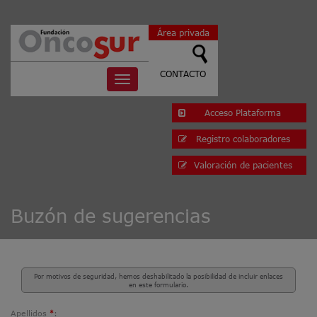
Área privada
CONTACTO
Toggle
navigation
Acceso Plataforma
Registro colaboradores
Valoración de pacientes
Buzón de sugerencias
Por motivos de seguridad, hemos deshabilitado la posibilidad de incluir enlaces
en este formulario.
Apellidos
:
*