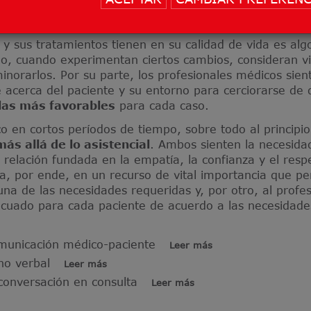
toman son las más adecuadas para su caso y de que tod
.
y sus tratamientos tienen en su calidad de vida es alg
llo, cuando experimentan ciertos cambios, consideran v
inorarlos. Por su parte, los profesionales médicos sien
 acerca del paciente y su entorno para cerciorarse de
las más favorables
para cada caso.
co en cortos períodos de tiempo, sobre todo al princip
más allá de lo asistencial
. Ambos sienten la necesida
 relación fundada en la empatía, la confianza y el res
, por ende, en un recurso de vital importancia que per
una de las necesidades requeridas y, por otro, al profes
ecuado para cada paciente de acuerdo a las necesidade
omunicación médico-paciente
Leer más
no verbal
Leer más
 conversación en consulta
Leer más