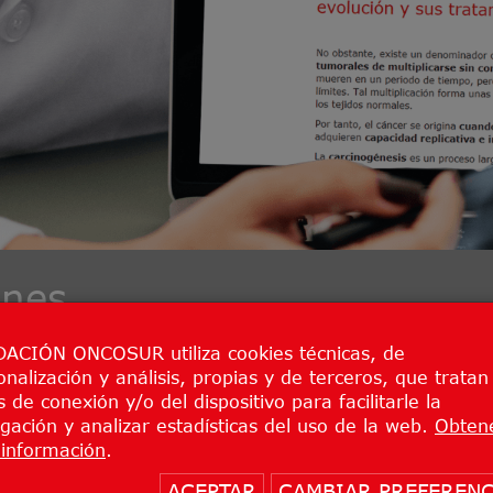
nes
ACIÓN ONCOSUR utiliza cookies técnicas, de
onalización y análisis, propias y de terceros, que tratan
 de conexión y/o del dispositivo para facilitarle la
gación y analizar estadísticas del uso de la web.
Obten
er y sus familiares acuden a consulta, además de un d
información
.
a su enfermedad, necesitan
confiar y sentirse apoya
en en el abordaje de su enfermedad. Buscan tener la
se
ACEPTAR
CAMBIAR PREFERENC