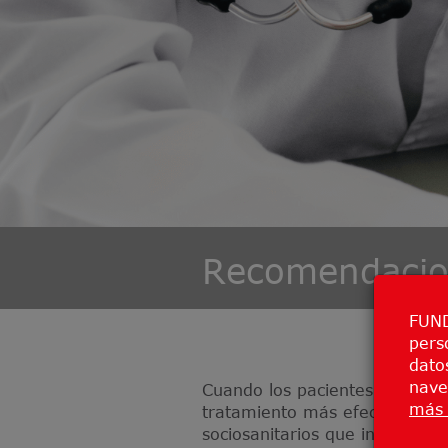
Recomendacio
FUND
pers
datos
nave
Cuando los pacientes con cánc
más 
tratamiento más efectivo par
sociosanitarios que intervien