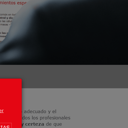
er
iagnóstico adecuado y el
dos
por todos los profesionales
guridad y certeza
de que
IAS