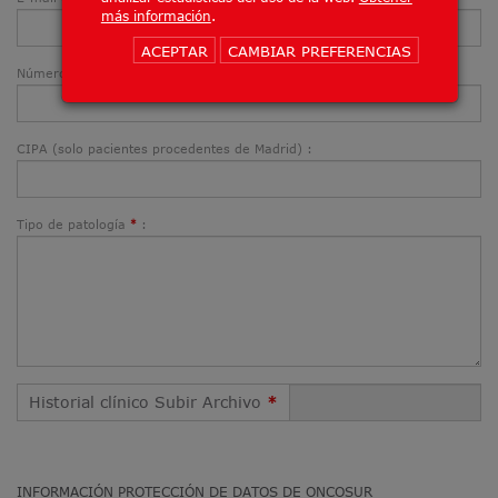
más información
.
ACEPTAR
CAMBIAR PREFERENCIAS
Número de seguridad social
:
*
CIPA (solo pacientes procedentes de Madrid) :
Tipo de patología
:
*
Historial clínico Subir Archivo
*
INFORMACIÓN PROTECCIÓN DE DATOS DE ONCOSUR