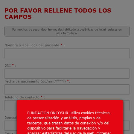
POR FAVOR RELLENE TODOS LOS
CAMPOS
Por motivos de seguridad, hemos deshabilitado la posibilidad de incluir enlaces en
este formulario.
Nombre y apellidos del paciente
:
*
DNI
:
*
Fecha de nacimiento (dd/mm/YYYY)
:
*
Teléfono de contacto
:
*
FUNDACIÓN ONCOSUR utiliza cookies técnicas,
Domicilio
:
de personalización y análisis, propias y de
*
terceros, que tratan datos de conexión y/o del
dispositivo para facilitarle la navegación y
analizar estadísticas del uso de la web.
Obtener
E-mail de contacto
:
*