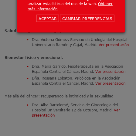
del Hospital Universitario 12 de Octubre, Madrid
analizar estadísticas del uso de la web.
Obtener
Dr. Javier Molina, Servicio de Oncología Médica del
más información
.
Hospital Universitario Ramón y Cajal, Madrid.
Ver
presentación
ACEPTAR
CAMBIAR PREFERENCIAS
Salud urológica en el largo plazo.
Dra. Victoria Gómez, Servicio de Urología del Hospital
Universitario Ramón y Cajal, Madrid.
Ver presentación
Bienestar físico y emocional.
Dña. María Garrido, Fisioterapeuta en la Asociación
Española Contra el Cáncer, Madrid.
Ver presentación
Dña. Rossana Lobatón, Psicóloga en la Asociación
Española Contra el Cáncer, Madrid.
Ver presentación
Más allá del cáncer: recuperando la intimidad y la sexualidad
Dra. Alba Bartolomé, Servicio de Ginecología del
Hospital Universitario 12 de Octubre, Madrid.
Ver
presentación