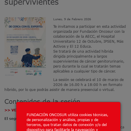
supervivientes
Lunes, 9 de Febrero 2026
Te invitamos a participar en esta actividad
organizada por Fundación Oncosur con la
colaboración de la AECC, el Hospital
Universitario 12 de Octubre, IPSEN, Más
Activos y El 12 Educa.
Se tratará de una actividad híbrida
dirigida principalmente a largos
supervivientes de cáncer genitorurinario,
pero durante la cual se tratarán temas
aplicables a cualquier tipo de cáncer.
La sesión se celebrará el 10 de marzo de
2026 de 16.00 h a 18:00 h en formato
híbrido, por lo que podrás asistir de manera presencial o virtual.
Contenidos de la sesión
>> VER VÍDEO
FUNDACIÓN ONCOSUR utiliza cookies técnicas,
El seguimiento a largo plazo del cáncer.
de personalización y análisis, propias y de
terceros, que tratan datos de conexión y/o del
Dr. Guillermo de Velasco, Servicio de Oncología Médica
dispositivo para facilitarle la navegación y