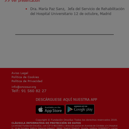
>> Ver presentación
Dra. María Paz Sanz, Jefa del Servicio de Rehabilitación
del Hospital Universitario 12 de octubre, Madrid
Aviso Legal
Política de Cookies
Política de Privacidad
info@oncosur.org
Telf: 91 560 82 27
DESCÁRGUESE AQUÍ NUESTRA APP
Copyright © Fundación OncoSur. Todos los derechos reservados 2018.
CLÁUSULA INFORMATIVA DE PROTECCIÓN DE DATOS
La entidad Fundación OncoSur, con CIF G-86133691 y dirección postal en Avenida de Córdoba s/n (Hosptial
U. 12 de Octubre, Edificio Materno-Infantil). 28042, Madrid (Madrid), España, teléfono 915608227 y correo