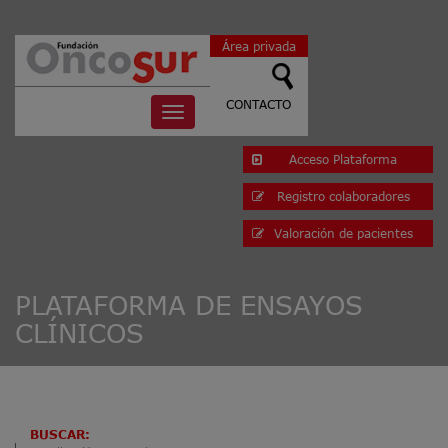
Área privada
CONTACTO
Toggle
navigation
Acceso Plataforma
Registro colaboradores
Valoración de pacientes
PLATAFORMA DE ENSAYOS
CLÍNICOS
BUSCAR: