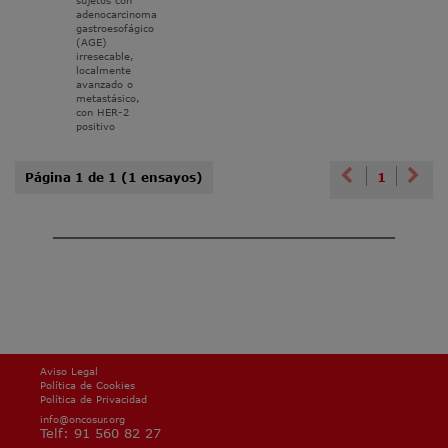
sujetos con
adenocarcinoma
gastroesofágico
(AGE)
irresecable,
localmente
avanzado o
metastásico,
con HER-2
positivo
Previous
Nex
1
Página 1 de 1 (1 ensayos)
Aviso Legal
Política de Cookies
Política de Privacidad
info@oncosur.org
Telf: 91 560 82 27