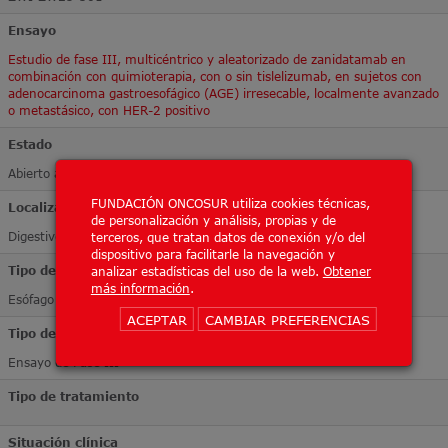
Ensayo
Estudio de fase III, multicéntrico y aleatorizado de zanidatamab en
combinación con quimioterapia, con o sin tislelizumab, en sujetos con
adenocarcinoma gastroesofágico (AGE) irresecable, localmente avanzado
o metastásico, con HER-2 positivo
Estado
Abierto a inclusión
FUNDACIÓN ONCOSUR utiliza cookies técnicas,
Localización Tumoral
de personalización y análisis, propias y de
Digestivo
terceros, que tratan datos de conexión y/o del
dispositivo para facilitarle la navegación y
Tipo de tumor
analizar estadísticas del uso de la web.
Obtener
más información
.
Esófago
ACEPTAR
CAMBIAR PREFERENCIAS
Tipo de ensayo
Ensayo de Fase III
Tipo de tratamiento
Situación clínica