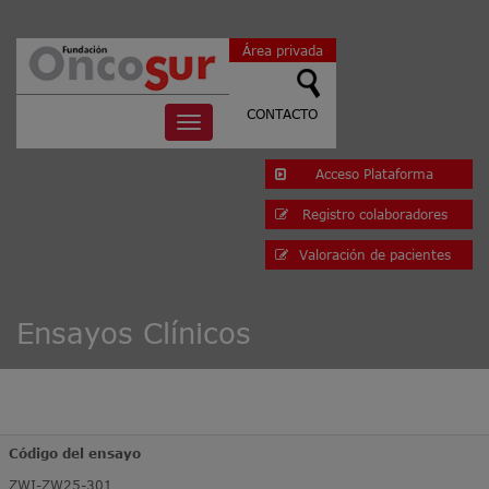
Área privada
CONTACTO
Toggle
navigation
Acceso Plataforma
Registro colaboradores
Valoración de pacientes
Ensayos Clínicos
Código del ensayo
ZWI-ZW25-301