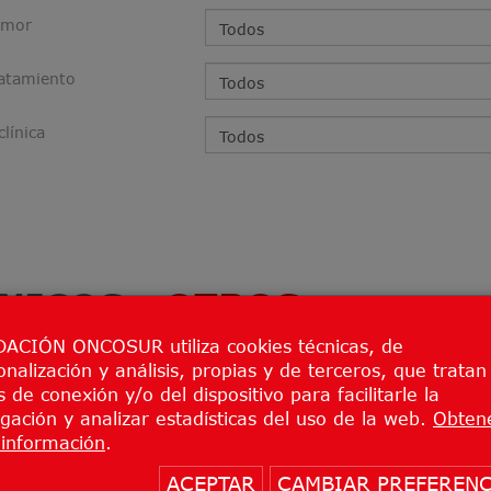
umor
ratamiento
clínica
ÍNICOS
- OTROS
(3 ENSAYOS)
ACIÓN ONCOSUR utiliza cookies técnicas, de
onalización y análisis, propias y de terceros, que tratan
ando los ensayos pertenecientes a 
 de conexión y/o del dispositivo para facilitarle la
ensayos de todas las localizaciones
gación y analizar estadísticas del uso de la web.
Obten
información
.
ACEPTAR
CAMBIAR PREFERENC