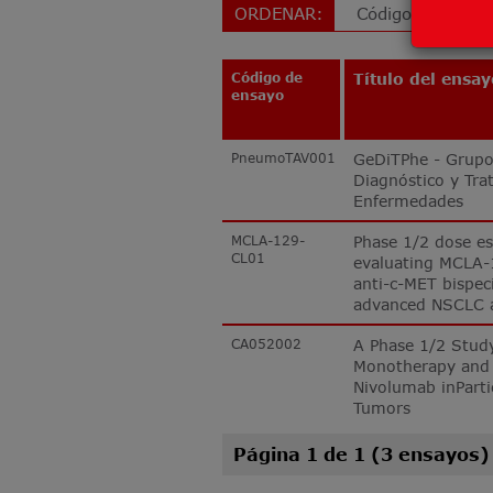
ORDENAR:
Código de
Título del ensa
ensayo
PneumoTAV001
GeDiTPhe - Grupo
Diagnóstico y Tr
Enfermedades
MCLA-129-
Phase 1/2 dose es
CL01
evaluating MCLA-
anti-c-MET bispeci
advanced NSCLC a
CA052002
A Phase 1/2 Stud
Monotherapy and 
Nivolumab inParti
Tumors
Página 1 de 1 (3 ensayos)