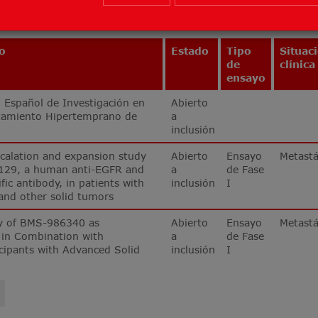
yo
Estado
Tipo
Situac
de
clínica
ensayo
 Español de Investigación en
Abierto
atamiento Hipertemprano de
a
inclusión
calation and expansion study
Abierto
Ensayo
Metastá
129, a human anti-EGFR and
a
de Fase
fic antibody, in patients with
inclusión
I
nd other solid tumors
y of BMS-986340 as
Abierto
Ensayo
Metastá
in Combination with
a
de Fase
cipants with Advanced Solid
inclusión
I