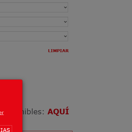
LIMPIAR
Otros.
 disponibles:
AQUÍ
er
IAS