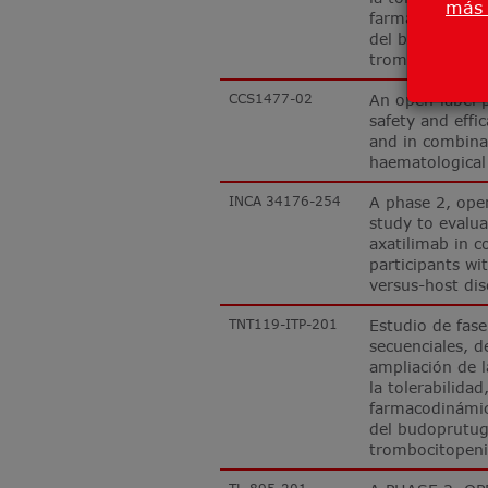
más 
farmacodinámica
del budoprutug
trombocitopeni
CCS1477-02
An open-label p
safety and eff
and in combina
haematological
INCA 34176-254
A phase 2, ope
study to evalua
axatilimab in c
participants wi
versus-host dis
TNT119-ITP-201
Estudio de fase
secuenciales, 
ampliación de l
la tolerabilidad
farmacodinámica
del budoprutug
trombocitopeni