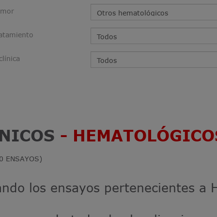
umor
ratamiento
clínica
ÍNICOS
- HEMATOLÓGIC
10 ENSAYOS)
zando los ensayos pertenecientes a
.