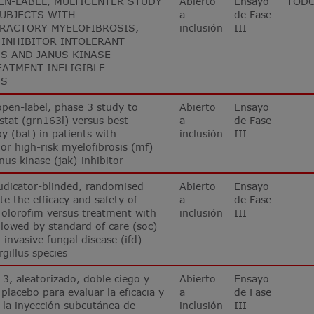
PEN-LABEL, MULTICENTER STUDY
Abierto
Ensayo
TOD
SUBJECTS WITH
a
de Fase
RACTORY MYELOFIBROSIS,
inclusión
III
 INHIBITOR INTOLERANT
S AND JANUS KINASE
EATMENT INELIGIBLE
IS
pen-label, phase 3 study to
Abierto
Ensayo
stat (grn163l) versus best
a
de Fase
py (bat) in patients with
inclusión
III
or high-risk myelofibrosis (mf)
nus kinase (jak)-inhibitor
judicator-blinded, randomised
Abierto
Ensayo
te the efficacy and safety of
a
de Fase
 olorofim versus treatment with
inclusión
III
owed by standard of care (soc)
 invasive fungal disease (ifd)
gillus species
 3, aleatorizado, doble ciego y
Abierto
Ensayo
placebo para evaluar la eficacia y
a
de Fase
 la inyección subcutánea de
inclusión
III