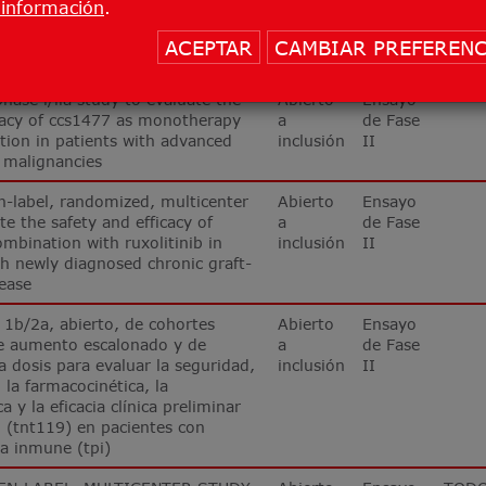
información
.
 y la eficacia clínica preliminar
 (tnt119) en pacientes con
ACEPTAR
CAMBIAR PREFERENC
a inmune (tpi)
hase i/iia study to evaluate the
Abierto
Ensayo
icacy of ccs1477 as monotherapy
a
de Fase
tion in patients with advanced
inclusión
II
 malignancies
n-label, randomized, multicenter
Abierto
Ensayo
te the safety and efficacy of
a
de Fase
ombination with ruxolitinib in
inclusión
II
th newly diagnosed chronic graft-
ease
 1b/2a, abierto, de cohortes
Abierto
Ensayo
de aumento escalonado y de
a
de Fase
a dosis para evaluar la seguridad,
inclusión
II
, la farmacocinética, la
 y la eficacia clínica preliminar
 (tnt119) en pacientes con
a inmune (tpi)