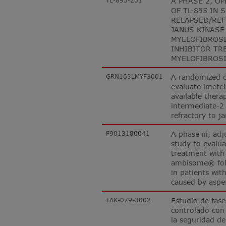
TL-895-201
A PHASE 2, O
OF TL-895 IN 
RELAPSED/REF
JANUS KINASE
MYELOFIBROSI
INHIBITOR TR
MYELOFIBROS
GRN163LMYF3001
A randomized o
evaluate imetel
available thera
intermediate-2 
refractory to ja
F9013180041
A phase iii, ad
study to evalua
treatment with
ambisome® foll
in patients with
caused by asper
TAK-079-3002
Estudio de fase
controlado con 
la seguridad de