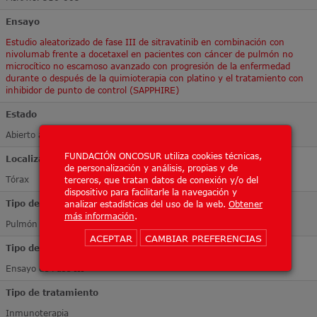
Ensayo
Estudio aleatorizado de fase III de sitravatinib en combinación con
nivolumab frente a docetaxel en pacientes con cáncer de pulmón no
microcítico no escamoso avanzado con progresión de la enfermedad
durante o después de la quimioterapia con platino y el tratamiento con
inhibidor de punto de control (SAPPHIRE)
Estado
Abierto a inclusión
FUNDACIÓN ONCOSUR utiliza cookies técnicas,
Localización Tumoral
de personalización y análisis, propias y de
Tórax
terceros, que tratan datos de conexión y/o del
dispositivo para facilitarle la navegación y
Tipo de tumor
analizar estadísticas del uso de la web.
Obtener
más información
.
Pulmón
ACEPTAR
CAMBIAR PREFERENCIAS
Tipo de ensayo
Ensayo de Fase III
Tipo de tratamiento
Inmunoterapia