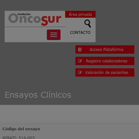
Área privada
CONTACTO
Toggle
navigation
Acceso Plataforma
Registro colaboradores
Valoración de pacientes
Ensayos Clínicos
Código del ensayo
MIRATI: 516-005