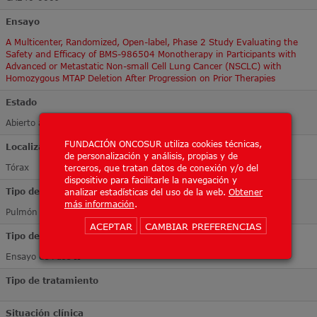
Ensayo
A Multicenter, Randomized, Open-label, Phase 2 Study Evaluating the
Safety and Efficacy of BMS-986504 Monotherapy in Participants with
Advanced or Metastatic Non-small Cell Lung Cancer (NSCLC) with
Homozygous MTAP Deletion After Progression on Prior Therapies
Estado
Abierto a inclusión
FUNDACIÓN ONCOSUR utiliza cookies técnicas,
Localización Tumoral
de personalización y análisis, propias y de
Tórax
terceros, que tratan datos de conexión y/o del
dispositivo para facilitarle la navegación y
Tipo de tumor
analizar estadísticas del uso de la web.
Obtener
más información
.
Pulmón
ACEPTAR
CAMBIAR PREFERENCIAS
Tipo de ensayo
Ensayo de Fase II
Tipo de tratamiento
Situación clínica