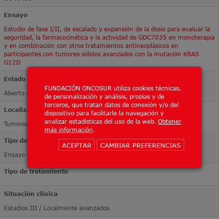
Ensayo
Estudio de fase I/II, de escalado y expansión de la dosis para evaluar la
seguridad, la farmacocinética y la actividad de GDC7035 en monoterapia
y en combinación con otros tratamientos antineoplásicos en
participantes con tumores sólidos avanzados con la mutación KRAS
G12D
Estado
FUNDACIÓN ONCOSUR utiliza cookies técnicas,
Abierto a inclusión
de personalización y análisis, propias y de
terceros, que tratan datos de conexión y/o del
Localización Tumoral
dispositivo para facilitarle la navegación y
analizar estadísticas del uso de la web.
Obtener
Tumores sólidos
más información
.
Tipo de ensayo
ACEPTAR
CAMBIAR PREFERENCIAS
Ensayo de Fase II
Tipo de tratamiento
Situación clínica
Estadios III / Localmente avanzados