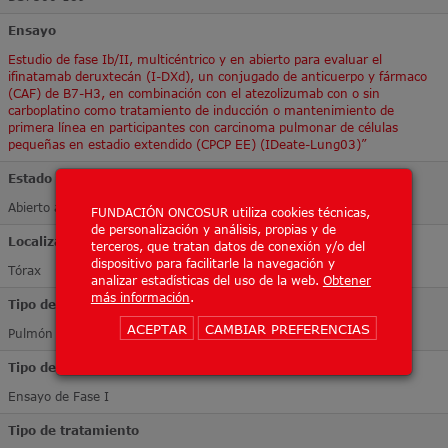
Ensayo
Estudio de fase Ib/II, multicéntrico y en abierto para evaluar el
ifinatamab deruxtecán (I-DXd), un conjugado de anticuerpo y fármaco
(CAF) de B7-H3, en combinación con el atezolizumab con o sin
carboplatino como tratamiento de inducción o mantenimiento de
primera línea en participantes con carcinoma pulmonar de células
pequeñas en estadio extendido (CPCP EE) (IDeate-Lung03)”
Estado
Abierto a inclusión
FUNDACIÓN ONCOSUR utiliza cookies técnicas,
de personalización y análisis, propias y de
Localización Tumoral
terceros, que tratan datos de conexión y/o del
dispositivo para facilitarle la navegación y
Tórax
analizar estadísticas del uso de la web.
Obtener
más información
.
Tipo de tumor
ACEPTAR
CAMBIAR PREFERENCIAS
Pulmón
Tipo de ensayo
Ensayo de Fase I
Tipo de tratamiento