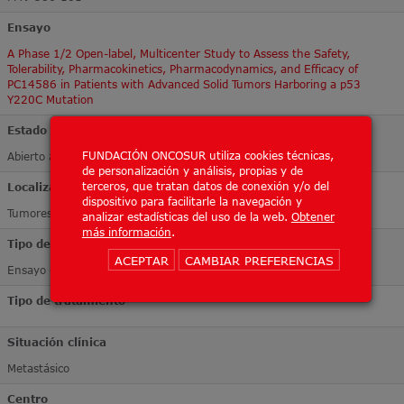
Ensayo
A Phase 1/2 Open-label, Multicenter Study to Assess the Safety,
Tolerability, Pharmacokinetics, Pharmacodynamics, and Efficacy of
PC14586 in Patients with Advanced Solid Tumors Harboring a p53
Y220C Mutation
Estado
FUNDACIÓN ONCOSUR utiliza cookies técnicas,
Abierto a inclusión
de personalización y análisis, propias y de
terceros, que tratan datos de conexión y/o del
Localización Tumoral
dispositivo para facilitarle la navegación y
Tumores sólidos
analizar estadísticas del uso de la web.
Obtener
más información
.
Tipo de ensayo
ACEPTAR
CAMBIAR PREFERENCIAS
Ensayo de Fase I
Tipo de tratamiento
Situación clínica
Metastásico
Centro