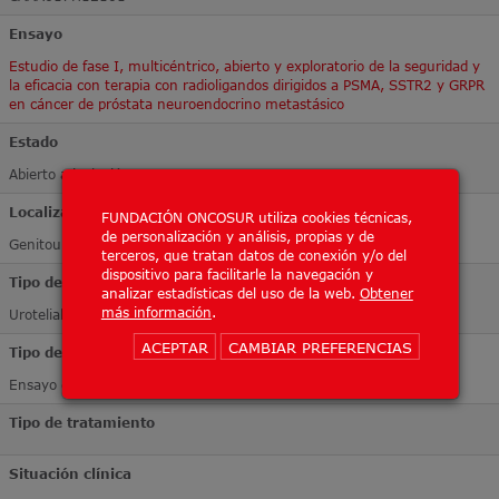
Ensayo
Estudio de fase I, multicéntrico, abierto y exploratorio de la seguridad y
la eficacia con terapia con radioligandos dirigidos a PSMA, SSTR2 y GRPR
en cáncer de próstata neuroendocrino metastásico
Estado
Abierto a inclusión
Localización Tumoral
FUNDACIÓN ONCOSUR utiliza cookies técnicas,
de personalización y análisis, propias y de
Genitourinario
terceros, que tratan datos de conexión y/o del
dispositivo para facilitarle la navegación y
Tipo de tumor
analizar estadísticas del uso de la web.
Obtener
más información
.
Urotelial
ACEPTAR
CAMBIAR PREFERENCIAS
Tipo de ensayo
Ensayo de Fase I
Tipo de tratamiento
Situación clínica