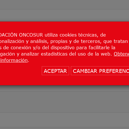
o, comparativo con tratamiento activo, sin enmascarami
uridad de MK-2870 en monoterapia frente al tratamiento
ACIÓN ONCOSUR utiliza cookies técnicas, de
n participantes con cáncer de cuello uterino recurrent
onalización y análisis, propias y de terceros, que tratan
omotor: Merck, Sharp & Dohme de España, S.A
 de conexión y/o del dispositivo para facilitarle la
gación y analizar estadísticas del uso de la web.
Obten
información
.
ACEPTAR
CAMBIAR PREFERENC