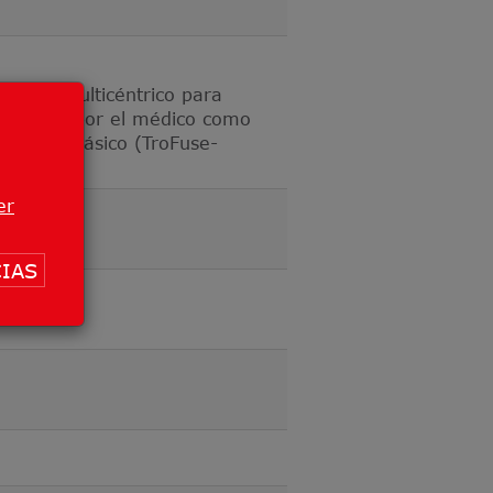
ento y multicéntrico para
 elegido por el médico como
e o metastásico (TroFuse-
er
IAS