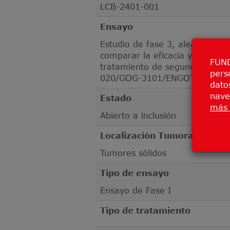
LCB-2401-001
Ensayo
Estudio de fase 3, aleatorizad
comparar la eficacia y la seg
FUND
tratamiento de segunda línea e
pers
020/GOG-3101/ENGOT-cx20) Pr
datos
nave
Estado
más 
Abierto a inclusión
Localización Tumoral
Tumores sólidos
Tipo de ensayo
Ensayo de Fase I
Tipo de tratamiento