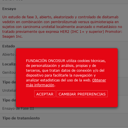
Ensayo
Un estudio de fase 3, abierto, aleatorizado y controlado de disitamab
vedotin en combinación con pembrolizumab versus quimioterapia en
sujetos con carcinoma urotelial localmente avanzado o metastásico no
tratado previamente que expresa HER2 (IHC 1+ y superior) Promotor:
Seagen Inc.
Estado
Abierto a inclusión
FUNDACIÓN ONCOSUR utiliza cookies técnicas,
Localización Tumoral
de personalización y análisis, propias y de
terceros, que tratan datos de conexión y/o del
Genitourinario
dispositivo para facilitarle la navegación y
analizar estadísticas del uso de la web.
Obtener
Tipo de tumor
más información
.
Urotelial
ACEPTAR
CAMBIAR PREFERENCIAS
Tipo de ensayo
Ensayo de Fase III
Tipo de tratamiento