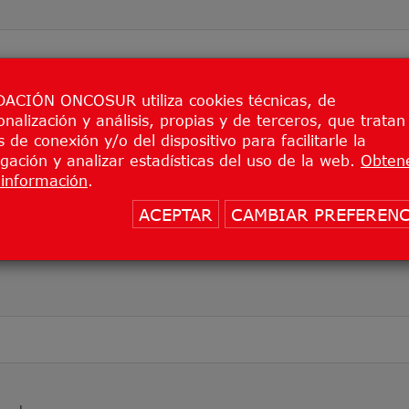
75 (anticuerpo biespecífico coestimulador egfrxcd28) e
dos avanzados
ACIÓN ONCOSUR utiliza cookies técnicas, de
onalización y análisis, propias y de terceros, que tratan
 de conexión y/o del dispositivo para facilitarle la
gación y analizar estadísticas del uso de la web.
Obten
información
.
ACEPTAR
CAMBIAR PREFERENC