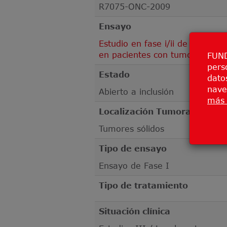
R7075-ONC-2009
Ensayo
Estudio en fase i/ii de regn70
en pacientes con tumores sóli
FUND
pers
Estado
datos
nave
Abierto a inclusión
más 
Localización Tumoral
Tumores sólidos
Tipo de ensayo
Ensayo de Fase I
Tipo de tratamiento
Situación clínica