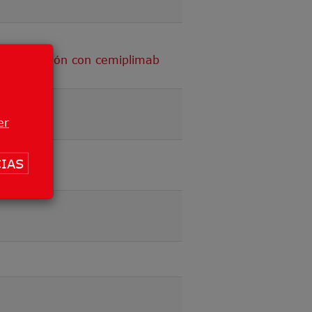
n combinación con cemiplimab
er
IAS