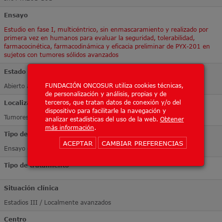
Ensayo
Estudio en fase I, multicéntrico, sin enmascaramiento y realizado por
primera vez en humanos para evaluar la seguridad, tolerabilidad,
farmacocinética, farmacodinámica y eficacia preliminar de PYX-201 en
sujetos con tumores sólidos avanzados
Estado
FUNDACIÓN ONCOSUR utiliza cookies técnicas,
Abierto a inclusión
de personalización y análisis, propias y de
terceros, que tratan datos de conexión y/o del
Localización Tumoral
dispositivo para facilitarle la navegación y
Tumores sólidos
analizar estadísticas del uso de la web.
Obtener
más información
.
Tipo de ensayo
ACEPTAR
CAMBIAR PREFERENCIAS
Ensayo de Fase I
Tipo de tratamiento
Situación clínica
Estadios III / Localmente avanzados
Centro