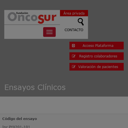
Área privada
CONTACTO
Toggle
navigation
Acceso Plataforma
Registro colaboradores
Valoración de pacientes
Ensayos Clínicos
Código del ensayo
Inc PYX201-101