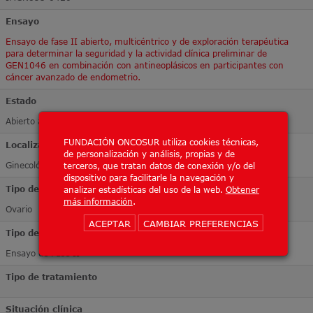
Ensayo
Ensayo de fase II abierto, multicéntrico y de exploración terapéutica
para determinar la seguridad y la actividad clínica preliminar de
GEN1046 en combinación con antineoplásicos en participantes con
cáncer avanzado de endometrio.
Estado
Abierto a inclusión
FUNDACIÓN ONCOSUR utiliza cookies técnicas,
Localización Tumoral
de personalización y análisis, propias y de
Ginecológico
terceros, que tratan datos de conexión y/o del
dispositivo para facilitarle la navegación y
Tipo de tumor
analizar estadísticas del uso de la web.
Obtener
más información
.
Ovario
ACEPTAR
CAMBIAR PREFERENCIAS
Tipo de ensayo
Ensayo de Fase II
Tipo de tratamiento
Situación clínica