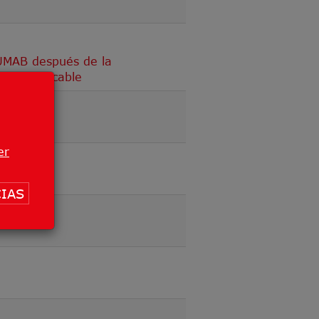
MUMAB después de la
do irresecable
er
IAS