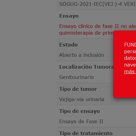
SOGUG-2021-IEC(VEJ )-4 VEX
Ensayo
Ensayo clínico de fase II no 
quimioterapia de primera línea
FUND
Estado
pers
Abierto a inclusión
datos
nave
Localización Tumoral
más 
Genitourinario
Tipo de tumor
Vejiga-vía urinaria
Tipo de ensayo
Ensayo de Fase II
Tipo de tratamiento