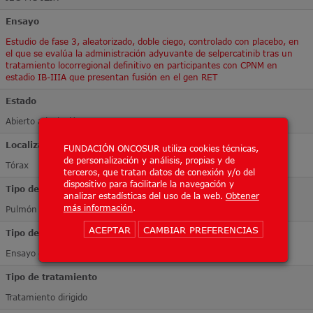
Ensayo
Estudio de fase 3, aleatorizado, doble ciego, controlado con placebo, en
el que se evalúa la administración adyuvante de selpercatinib tras un
tratamiento locorregional definitivo en participantes con CPNM en
estadio IB-IIIA que presentan fusión en el gen RET
Estado
Abierto a inclusión
Localización Tumoral
FUNDACIÓN ONCOSUR utiliza cookies técnicas,
de personalización y análisis, propias y de
Tórax
terceros, que tratan datos de conexión y/o del
dispositivo para facilitarle la navegación y
Tipo de tumor
analizar estadísticas del uso de la web.
Obtener
más información
.
Pulmón
ACEPTAR
CAMBIAR PREFERENCIAS
Tipo de ensayo
Ensayo de Fase III
Tipo de tratamiento
Tratamiento dirigido