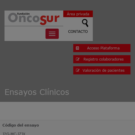
Área privada
CONTACTO
Toggle
navigation
Acceso Plataforma
Registro colaboradores
Valoración de pacientes
Ensayos Clínicos
Código del ensayo
J2G-MC-JZJX