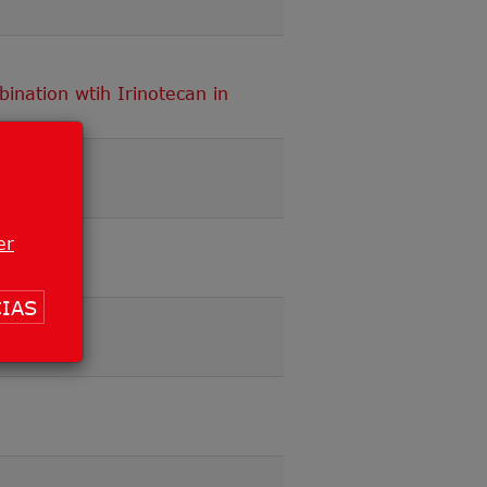
ination wtih Irinotecan in
er
IAS