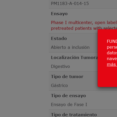
PM1183-A-014-15
Ensayo
Phase I multicenter, open label
pretreated patients with selec
Estado
FUND
pers
Abierto a inclusión
datos
Localización Tumoral
nave
más 
Digestivo
Tipo de tumor
Gástrico
Tipo de ensayo
Ensayo de Fase I
Tipo de tratamiento