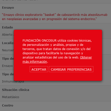
Ensayo
“Ensayo clínico exploratorio “basket” de cabozantinib más atezolizumab
en neoplasias avanzadas y en progresión del sistema endocrino.”
Estado
Abierto a inclusión
FUNDACIÓN ONCOSUR utiliza cookies técnicas,
Localización Tumoral
de personalización y análisis, propias y de
terceros, que tratan datos de conexión y/o del
Neuroendocrino
dispositivo para facilitarle la navegación y
analizar estadísticas del uso de la web.
Obtener
Tipo de ensayo
más información
.
Ensayo de Fase II
ACEPTAR
CAMBIAR PREFERENCIAS
Tipo de tratamiento
Inmunoterapia
Situación clínica
Metastásico
Centro