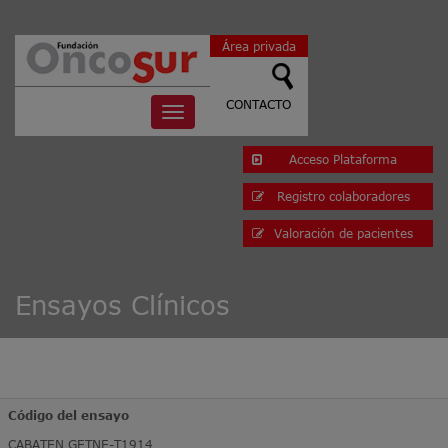
Área privada
CONTACTO
Toggle
navigation
Acceso Plataforma
Registro colaboradores
Valoración de pacientes
Ensayos Clínicos
Código del ensayo
CABATEN GETNE-T1914