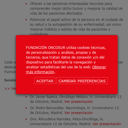
Ofrecer a las personas interesadas recursos para
comprender mejor dicho tumor y mejorar la calidad de
vida de los pacientes afectados.
Potenciar el papel activo de la persona en el cuidado de
su salud y la autogestión de su enfermedad, así como
mejorar hábitos y estilos de vida de pacientes y
cuidadores.
Fomentar el intercambio de conocimiento y
experiencias en un entorno relajado y con
FUNDACIÓN ONCOSUR utiliza cookies técnicas,
profesionales experimentados.
de personalización y análisis, propias y de
terceros, que tratan datos de conexión y/o del
Cada sesión ha sido impartida por profesionales de la salud y personas
dispositivo para facilitarle la navegación y
dedicadas al cuidado y asesoramiento de pacientes con Cáncer de
analizar estadísticas del uso de la web.
Obtener
Pulmón y otras neoplasias torácicas, con los siguientes contenidos:
más información
.
Sesión 1. Proceso diagnóstico y apoyo psicooncológico
ACEPTAR
CAMBIAR PREFERENCIAS
>> Ver vídeo
Dr. Javier Baena. Oncólogo Médico, H. Universitario 12
de Octubre, Madrid.
Ver presentación
Dr. Pedro Benavides. Neumólogo, H. Universitario 12
de Octubre, Madrid.
Ver presentación
Dra. Almudena Narváez. Psico-Oncóloga, H.
Universitario 12 de Octubre, Madrid.
Ver presentación