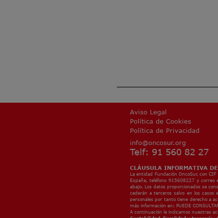
Aviso Legal
Política de Cookies
Política de Privacidad
info@oncosur.org
Telf: 91 560 82 27
CLÁUSULA INFORMATIVA DE
La entidad Fundación OncoSur, con CIF 
España, teléfono 915608227 y correo 
abajo. Los datos proporcionados se cons
cederán a terceros salvo en los casos 
personales por tanto tiene derecho a ac
más información en:
PUEDE CONSULTAR
A continuación le indicamos nuestras ac