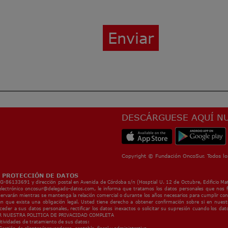
Enviar
DESCÁRGUESE AQUÍ NU
Copyright © Fundación OncoSur. Todos lo
 PROTECCIÓN DE DATOS
G-86133691 y dirección postal en Avenida de Córdoba s/n (Hosptial U. 12 de Octubre, Edificio Mat
electrónico
oncosur@delegado-datos.com
, le informa que tratamos los datos personales que nos fa
ervarán mientras se mantenga la relación comercial o durante los años necesarios para cumplir con l
en que exista una obligación legal. Usted tiene derecho a obtener confirmación sobre si en nue
ceder a sus datos personales, rectificar los datos inexactos o solicitar su supresión cuando los da
 NUESTRA POLITICA DE PRIVACIDAD COMPLETA
itividades de tratamiento de sus datos: