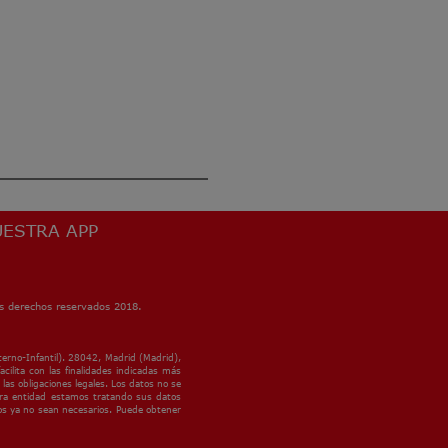
ESTRA APP
s derechos reservados 2018.
erno-Infantil). 28042, Madrid (Madrid),
cilita con las finalidades indicadas más
as obligaciones legales. Los datos no se
stra entidad estamos tratando sus datos
tos ya no sean necesarios. Puede obtener