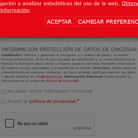
gación y analizar estadísticas del uso de la web.
Obten
Especialidad / Puesto
:
*
información
.
ACEPTAR
CAMBIAR PREFERENC
Evento
:
*
INFORMACIÓN PROTECCIÓN DE DATOS DE ONCOSUR
Finalidades:
Tramitar y gestionar la inscripción y/o reserva de plaza y el evento
formativo/formación. Envío de una encuesta de satisfacción a su correo electrónico al
finalizar la formación para valorar y mejorar nuestros servicios. Remitirle información
de nuestros cursos, actividades y/o eventos de su interés.
Derechos:
Puede retirar su
consentimiento en cualquier momento, así como acceder, rectificar, suprimir sus datos
y demás derechos en
info@oncosur.org
.
Información Adicional:
Puede ampliar la
información en el enlace de
Política de Privacidad
.
No deseo recibir información comercial.
Acepto la
política de privacidad
*