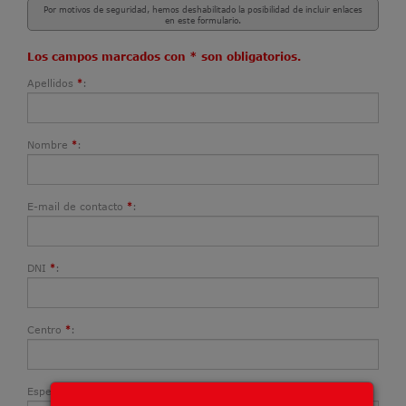
Por motivos de seguridad, hemos deshabilitado la posibilidad de incluir enlaces
en este formulario.
Los campos marcados con * son obligatorios.
Apellidos
:
*
Nombre
:
*
E-mail de contacto
:
*
DNI
:
*
Centro
:
*
Especialidad / Puesto
:
*