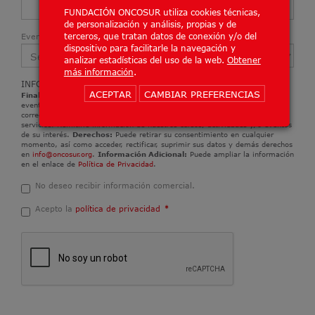
FUNDACIÓN ONCOSUR utiliza cookies técnicas,
de personalización y análisis, propias y de
terceros, que tratan datos de conexión y/o del
Evento
:
*
dispositivo para facilitarle la navegación y
analizar estadísticas del uso de la web.
Obtener
más información
.
INFORMACIÓN PROTECCIÓN DE DATOS DE ONCOSUR
ACEPTAR
CAMBIAR PREFERENCIAS
Finalidades:
Tramitar y gestionar la inscripción y/o reserva de plaza y el
evento formativo/formación. Envío de una encuesta de satisfacción a su
correo electrónico al finalizar la formación para valorar y mejorar nuestros
servicios. Remitirle información de nuestros cursos, actividades y/o eventos
de su interés.
Derechos:
Puede retirar su consentimiento en cualquier
momento, así como acceder, rectificar, suprimir sus datos y demás derechos
en
info@oncosur.org
.
Información Adicional:
Puede ampliar la información
en el enlace de
Política de Privacidad
.
No deseo recibir información comercial.
Acepto la
política de privacidad
*