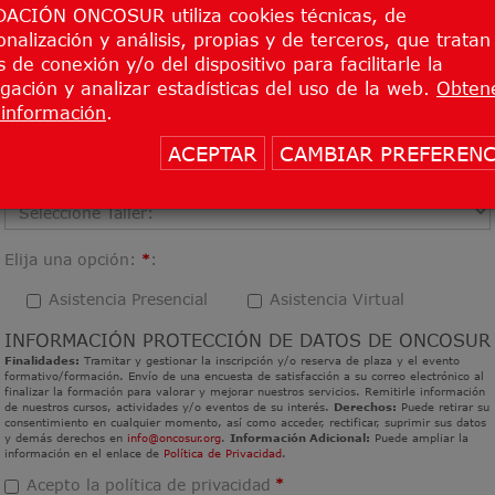
Hospital de Referencia
:
ACIÓN ONCOSUR utiliza cookies técnicas, de
*
onalización y análisis, propias y de terceros, que tratan
 de conexión y/o del dispositivo para facilitarle la
gación y analizar estadísticas del uso de la web.
Obten
Teléfono
:
*
información
.
ACEPTAR
CAMBIAR PREFERENC
Taller
:
*
Elija una opción:
:
*
Asistencia Presencial
Asistencia Virtual
INFORMACIÓN PROTECCIÓN DE DATOS DE ONCOSUR
Finalidades:
Tramitar y gestionar la inscripción y/o reserva de plaza y el evento
formativo/formación. Envío de una encuesta de satisfacción a su correo electrónico al
finalizar la formación para valorar y mejorar nuestros servicios. Remitirle información
de nuestros cursos, actividades y/o eventos de su interés.
Derechos:
Puede retirar su
consentimiento en cualquier momento, así como acceder, rectificar, suprimir sus datos
y demás derechos en
info@oncosur.org
.
Información Adicional:
Puede ampliar la
información en el enlace de
Política de Privacidad
.
Acepto la política de privacidad
*