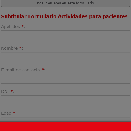
incluir enlaces en este formulario.
Subtitular Formulario Actividades para pacientes
Apellidos
:
*
Nombre
:
*
E-mail de contacto
:
*
DNI
:
*
Edad
:
*