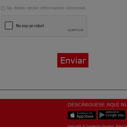
No deseo recibir información comercial.
Enviar
DESCÁRGUESE AQUÍ NU
Copyright © Fundación OncoSur. Todos lo