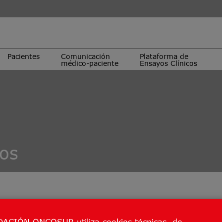
Pacientes
Comunicación
Plataforma de
médico-paciente
Ensayos Clínicos
cos
ACIÓN ONCOSUR utiliza cookies técnicas, de