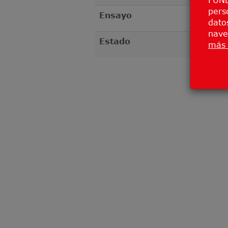
pers
Ensayo
datos
nave
Estado
más 