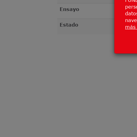
pers
Ensayo
datos
nave
Estado
más 