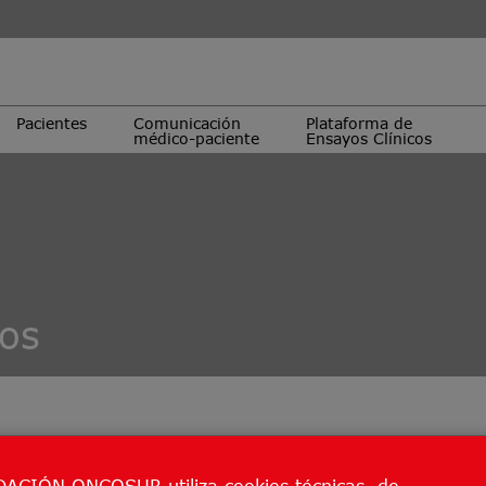
Pacientes
Comunicación
Plataforma de
médico-paciente
Ensayos Clínicos
cos
ACIÓN ONCOSUR utiliza cookies técnicas, de